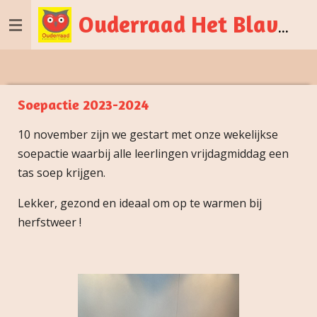
Ga
Ouderraad
Het
Blavierke Zepperen
direct
naar
de
hoofdinhoud
Soepactie 2023-2024
10 november zijn we gestart met onze wekelijkse
soepactie waarbij alle leerlingen vrijdagmiddag een
tas soep krijgen.
Lekker, gezond en ideaal om op te warmen bij
herfstweer !