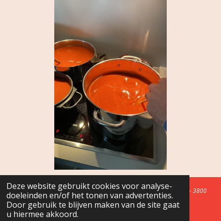
Deze website gebruikt cookies voor analyse-
© 2018 Ouderraad Het Blavierke -
info@ouderraadhetblavierke.be
- 3800
doeleinden en/of het tonen van advertenties.
Zepperen (Sint-Truiden)
Door gebruik te blijven maken van de site gaat
u hiermee akkoord.