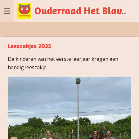
Ga
Ouderraad
Het
Blavierke Zepperen
direct
naar
de
hoofdinhoud
Leeszakjes 2025
De kinderen van het eerste leerjaar kregen een
handig leeszakje.