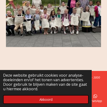
Deze website gebruikt cookies voor analyse-
© 2018 Ouderraad Het Blavierke -
info@ouderraadhetblavierke.be
- 3800
doeleinden en/of het tonen van advertenties.
Zepperen (Sint-Truiden)
Door gebruik te blijven maken van de site gaat
u hiermee akkoord.
Akkoord
E-mailadres
Telefoonnummer
Kaart
Facebook
WhatsApp